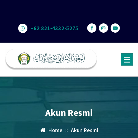
+62 821-4332-5275
Portal Resmi Ponpes. Fathul Hidayah
Akun Resmi
Home
::
Akun Resmi