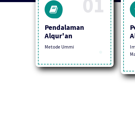
01
Pendalaman
P
Alqur'an
A
Metode Ummi
Im
Ma