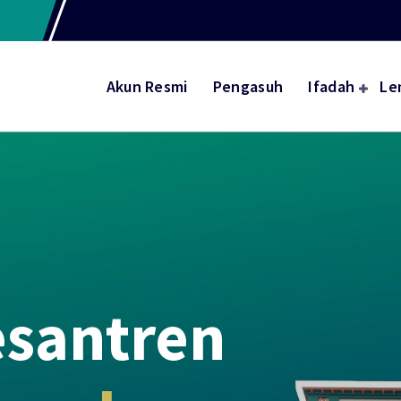
Akun Resmi
Pengasuh
Ifadah
Le
santren