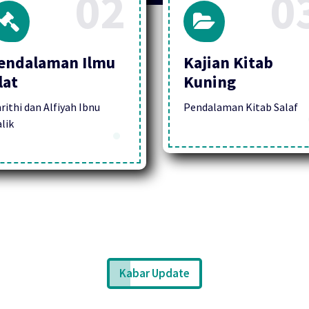
02
0
endalaman Ilmu
Kajian Kitab
lat
Kuning
rithi dan Alfiyah Ibnu
Pendalaman Kitab Salaf
lik
Kabar Update